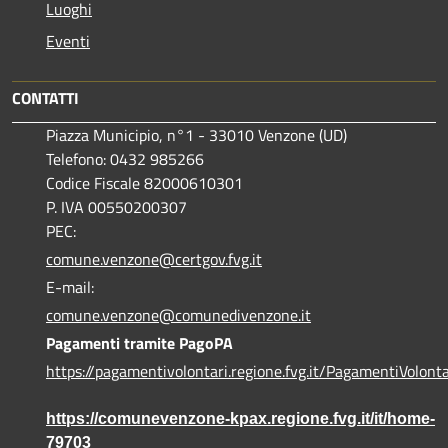
Luoghi
Eventi
CONTATTI
Piazza Municipio, n°1 - 33010 Venzone (UD)
Telefono: 0432 985266
Codice Fiscale 82000610301
P. IVA 00550200307
PEC:
comune.venzone@certgov.fvg.it
E-mail:
comune.venzone@comunedivenzone.it
Pagamenti tramite PagoPA
https://pagamentivolontari.regione.fvg.it/PagamentiVolonta
https://comunevenzone-kpax.regione.fvg.it/it/home-
79703