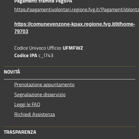
Pagamenti tramite PagoPA
https://pagamentivolontari.regione.fvg.it/PagamentiVolonta
https://comunevenzone-kpax.regione.fvg.it/it/home-
79703
Codice Univoco Ufficio:
UFMFWZ
Codice IPA
c_l743
NOVITÀ
Prenotazione appuntamento
Segnalazione disservizio
Leggi le FAQ
Richiedi Assistenza
TRASPARENZA