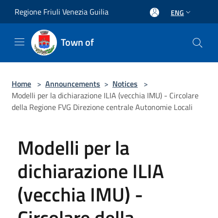
Salta al contenuto principale
Regione Friuli Venezia Guilia
ENG
Town of
Home
>
Announcements
>
Notices
>
Modelli per la dichiarazione ILIA (vecchia IMU) - Circolare
della Regione FVG Direzione centrale Autonomie Locali
Modelli per la
dichiarazione ILIA
(vecchia IMU) -
Circolare della