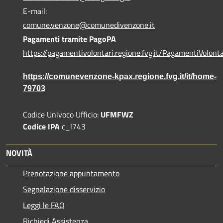
E-mail:
comune.venzone@comunedivenzone.it
Pagamenti tramite PagoPA
https://pagamentivolontari.regione.fvg.it/PagamentiVolonta
https://comunevenzone-kpax.regione.fvg.it/it/home-
79703
Codice Univoco Ufficio:
UFMFWZ
Codice IPA
c_l743
NOVITÀ
Prenotazione appuntamento
Segnalazione disservizio
Leggi le FAQ
Richiedi Assistenza