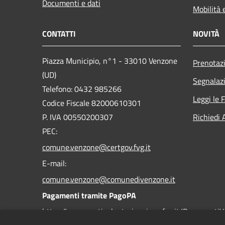
Documenti e dati
Mobilità 
CONTATTI
NOVITÀ
Piazza Municipio, n°1 - 33010 Venzone
Prenotaz
(UD)
Segnalazi
Telefono: 0432 985266
Leggi le 
Codice Fiscale 82000610301
P. IVA 00550200307
Richiedi 
PEC:
comune.venzone@certgov.fvg.it
E-mail:
comune.venzone@comunedivenzone.it
Pagamenti tramite PagoPA
https://pagamentivolontari.regione.fvg.it/PagamentiV