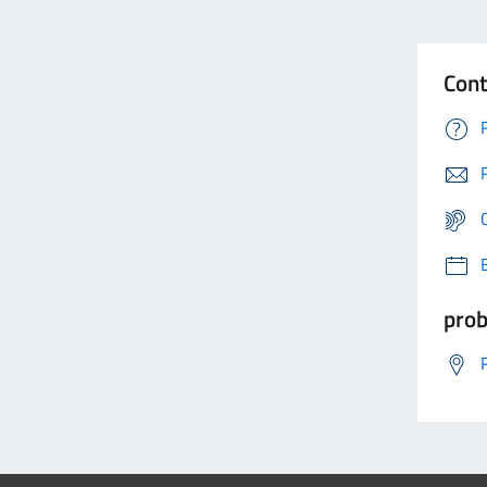
Cont
prob