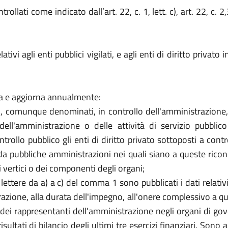
ntrollati come indicato dall’art. 22, c. 1, lett. c), art. 22, c
ativi agli enti pubblici vigilati, e agli enti di diritto privato
a e aggiorna annualmente:
vato, comunque denominati, in controllo dell'amministrazione,
 dell'amministrazione o delle attività di servizio pubblico 
ontrollo pubblico gli enti di diritto privato sottoposti a con
ti da pubbliche amministrazioni nei quali siano a queste rico
 vertici o dei componenti degli organi;
ettere da a) a c) del comma 1 sono pubblicati i dati relativi
azione, alla durata dell'impegno, all'onere complessivo a qua
 dei rappresentanti dell'amministrazione negli organi di g
ltati di bilancio degli ultimi tre esercizi finanziari. Sono alt