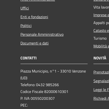
Vita lavo
Uffici
Imprese 
Enti e fondazioni
Appalti p
Politici
Catasto e
Personale Amministrativo
Turismo
Documenti e dati
Mobilità 
CONTATTI
NOVITÀ
Piazza Municipio, n°1 - 33010 Venzone
Prenotaz
(UD)
Segnalazi
Telefono: 0432 985266
Leggi le 
Codice Fiscale 82000610301
P. IVA 00550200307
Richiedi 
PEC: