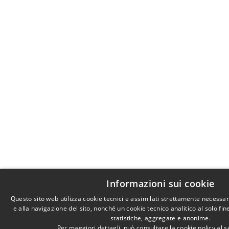
Informazioni sui cookie
Questo sito web utilizza cookie tecnici e assimilati strettamente necessa
e alla navigazione del sito, nonché un cookie tecnico analitico al solo fi
statistiche, aggregate e anonime.
Per maggiori dettagli, può consultare la cookie policy al