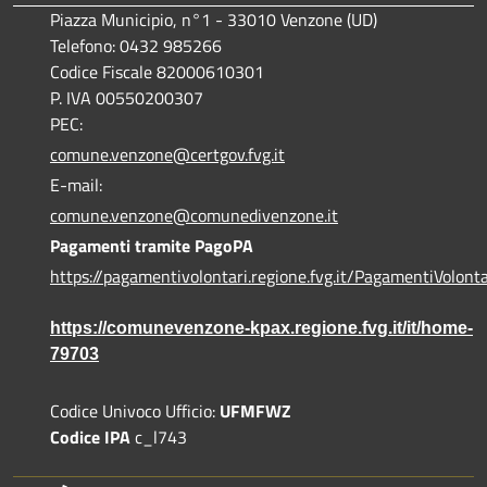
Piazza Municipio, n°1 - 33010 Venzone (UD)
Telefono: 0432 985266
Codice Fiscale 82000610301
P. IVA 00550200307
PEC:
comune.venzone@certgov.fvg.it
E-mail:
comune.venzone@comunedivenzone.it
Pagamenti tramite PagoPA
https://pagamentivolontari.regione.fvg.it/PagamentiVolonta
https://comunevenzone-kpax.regione.fvg.it/it/home-
79703
Codice Univoco Ufficio:
UFMFWZ
Codice IPA
c_l743