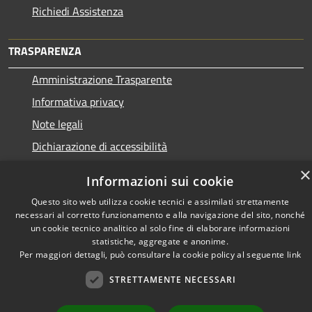
Richiedi Assistenza
TRASPARENZA
Amministrazione Trasparente
Informativa privacy
Note legali
Dichiarazione di accessibilità
×
Informazioni sui cookie
Questo sito web utilizza cookie tecnici e assimilati strettamente
RSS
Copyright © 2026 • Town of •
necessari al corretto funzionamento e alla navigazione del sito, nonché
un cookie tecnico analitico al solo fine di elaborare informazioni
Accessibility
Municipium
Powered by
•
statistiche, aggregate e anonime.
Privacy
Admin access
Per maggiori dettagli, può consultare la cookie policy al seguente
link
Cookie
STRETTAMENTE NECESSARI
Sitemap