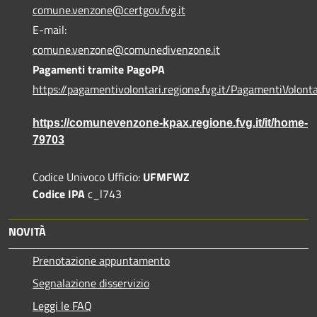
comune.venzone@certgov.fvg.it
E-mail:
comune.venzone@comunedivenzone.it
Pagamenti tramite PagoPA
https://pagamentivolontari.regione.fvg.it/PagamentiVolonta
https://comunevenzone-kpax.regione.fvg.it/it/home-
79703
Codice Univoco Ufficio:
UFMFWZ
Codice IPA
c_l743
NOVITÀ
Prenotazione appuntamento
Segnalazione disservizio
Leggi le FAQ