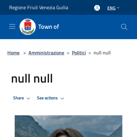
Salta al contenuto principale
Regione Friuli Venezia Guilia
ENG
Town of
Home
>
Amministrazione
>
Politici
>
null null
null null
Share
See actions