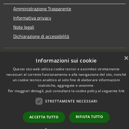
Amministrazione Trasparente
Informativa privacy
Note legali
Dichiarazione di accessibilità
×
Informazioni sui cookie
RSS
Copyright © 2026 • Town of •
Questo sito web utilizza cookie tecnici e assimilati strettamente
Accessibility
Municipium
Powered by
•
necessari al corretto funzionamento e alla navigazione del sito, nonché
Privacy
Admin access
un cookie tecnico analitico al solo fine di elaborare informazioni
Cookie
statistiche, aggregate e anonime.
Per maggiori dettagli, può consultare la cookie policy al seguente
link
Sitemap
STRETTAMENTE NECESSARI
RIFIUTA TUTTO
ACCETTA TUTTO