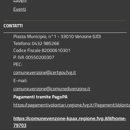
Eventi
CONTATTI
Piazza Municipio, n°1 - 33010 Venzone (UD)
Telefono: 0432 985266
Codice Fiscale 82000610301
P. IVA 00550200307
PEC:
comune.venzone@certgov.fvg.it
E-mail:
comune.venzone@comunedivenzone.it
Pagamenti tramite PagoPA
https://pagamentivolontari.regione.fvg.it/PagamentiVolonta
https://comunevenzone-kpax.regione.fvg.it/it/home-
79703