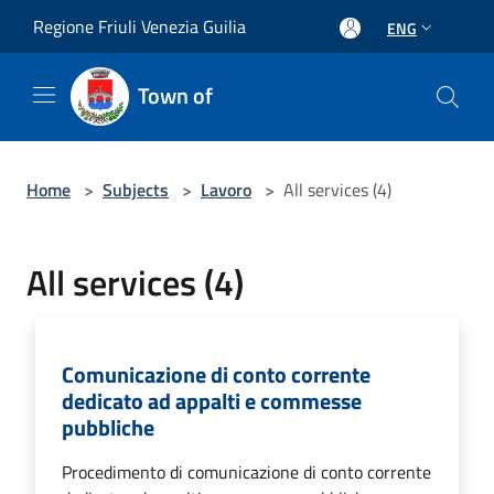
Salta al contenuto principale
Regione Friuli Venezia Guilia
ENG
Town of
Home
>
Subjects
>
Lavoro
>
All services (4)
All services (4)
Comunicazione di conto corrente
dedicato ad appalti e commesse
pubbliche
Procedimento di comunicazione di conto corrente