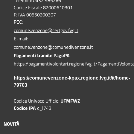
Telefono: 0432 985266
Codice Fiscale 82000610301
P. IVA 00550200307
PEC:
comune.venzone@certgov.fvg.it
E-mail:
comune.venzone@comunedivenzone.it
Pagamenti tramite PagoPA
https://pagamentivolontari.regione.fvg.it/PagamentiVolonta
https://comunevenzone-kpax.regione.fvg.it/it/home-
79703
Codice Univoco Ufficio:
UFMFWZ
Codice IPA
c_l743
NOVITÀ