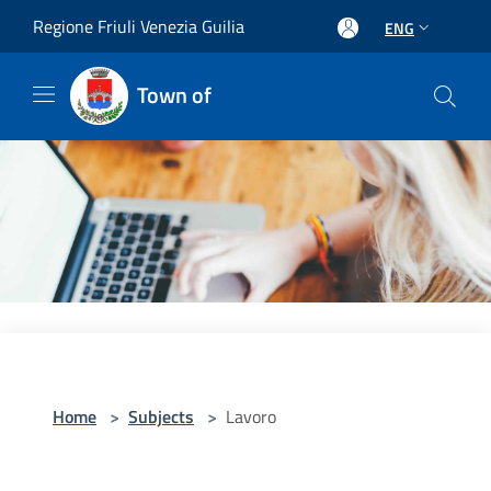
Salta al contenuto principale
Regione Friuli Venezia Guilia
ENG
Town of
Home
>
Subjects
>
Lavoro