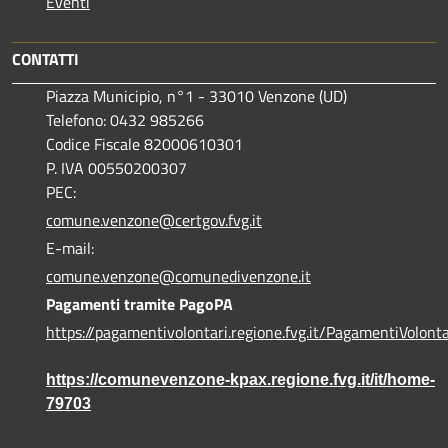
Eventi
CONTATTI
Piazza Municipio, n°1 - 33010 Venzone (UD)
Telefono: 0432 985266
Codice Fiscale 82000610301
P. IVA 00550200307
PEC:
comune.venzone@certgov.fvg.it
E-mail:
comune.venzone@comunedivenzone.it
Pagamenti tramite PagoPA
https://pagamentivolontari.regione.fvg.it/PagamentiVolonta
https://comunevenzone-kpax.regione.fvg.it/it/home-
79703