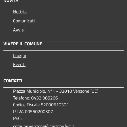
NOVITÀ
Notizie
Comunicati
Avvisi
VIVERE IL COMUNE
Luoghi
Eventi
CONTATTI
Piazza Municipio, n°1 - 33010 Venzone (UD)
Telefono: 0432 985266
Codice Fiscale 82000610301
P. IVA 00550200307
PEC:
comune.venzone@certgov.fvg.it