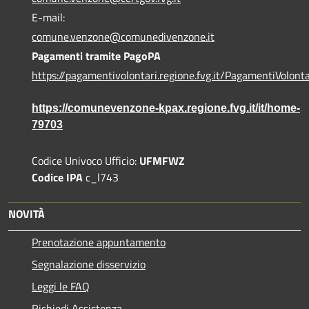
E-mail:
comune.venzone@comunedivenzone.it
Pagamenti tramite PagoPA
https://pagamentivolontari.regione.fvg.it/PagamentiVolonta
https://comunevenzone-kpax.regione.fvg.it/it/home-
79703
Codice Univoco Ufficio:
UFMFWZ
Codice IPA
c_l743
NOVITÀ
Prenotazione appuntamento
Segnalazione disservizio
Leggi le FAQ
Richiedi Assistenza