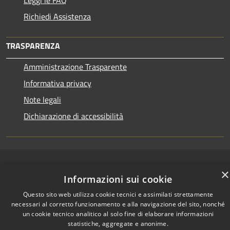
Richiedi Assistenza
TRASPARENZA
Amministrazione Trasparente
Informativa privacy
Note legali
Dichiarazione di accessibilità
RSS
Copyright © 2026 • Town of •
×
Informazioni sui cookie
Accessibility
Municipium
Powered by
•
Privacy
Admin access
Questo sito web utilizza cookie tecnici e assimilati strettamente
Cookie
necessari al corretto funzionamento e alla navigazione del sito, nonché
un cookie tecnico analitico al solo fine di elaborare informazioni
Sitemap
statistiche, aggregate e anonime.