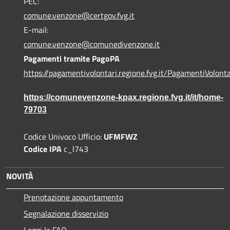
PEC:
comune.venzone@certgov.fvg.it
E-mail:
comune.venzone@comunedivenzone.it
Pagamenti tramite PagoPA
https://pagamentivolontari.regione.fvg.it/PagamentiVolonta
https://comunevenzone-kpax.regione.fvg.it/it/home-
79703
Codice Univoco Ufficio:
UFMFWZ
Codice IPA
c_l743
NOVITÀ
Prenotazione appuntamento
Segnalazione disservizio
Leggi le FAQ