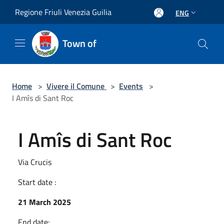
Salta al contenuto principale
Regione Friuli Venezia Guilia
ENG
Town of
Home
>
Vivere il Comune
>
Events
>
I Amîs di Sant Roc
I Amîs di Sant Roc
Via Crucis
Start date :
21 March 2025
End date: