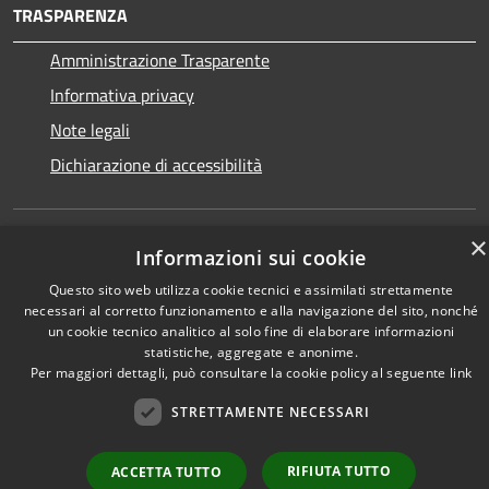
TRASPARENZA
Amministrazione Trasparente
Informativa privacy
Note legali
Dichiarazione di accessibilità
×
Informazioni sui cookie
RSS
Copyright © 2026 • Town of •
Questo sito web utilizza cookie tecnici e assimilati strettamente
Accessibility
Municipium
Powered by
•
necessari al corretto funzionamento e alla navigazione del sito, nonché
Privacy
Admin access
un cookie tecnico analitico al solo fine di elaborare informazioni
Cookie
statistiche, aggregate e anonime.
Per maggiori dettagli, può consultare la cookie policy al seguente
link
Sitemap
STRETTAMENTE NECESSARI
RIFIUTA TUTTO
ACCETTA TUTTO