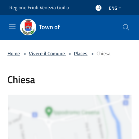
Salta al contenuto principale
Regione Friuli Venezia Guilia
ENG
Town of
Home
>
Vivere il Comune
>
Places
>
Chiesa
Chiesa