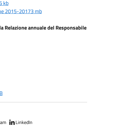
6 kb
zione 2015-20173 mb
la Relazione annuale del Responsabile
B
ram
LinkedIn